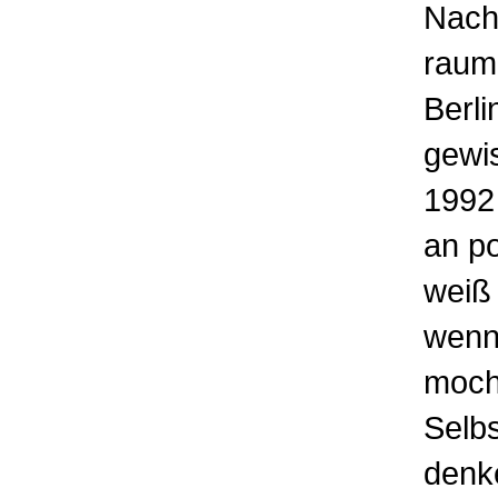
Nach 
raumb
Berli
gewis
1992 
an po
weiß 
wenn
mocht
Selbs
denke