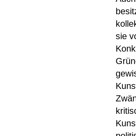
besit
kolle
sie v
Konku
Gründ
gewi
Kunst
Zwän
kriti
Kuns
polit