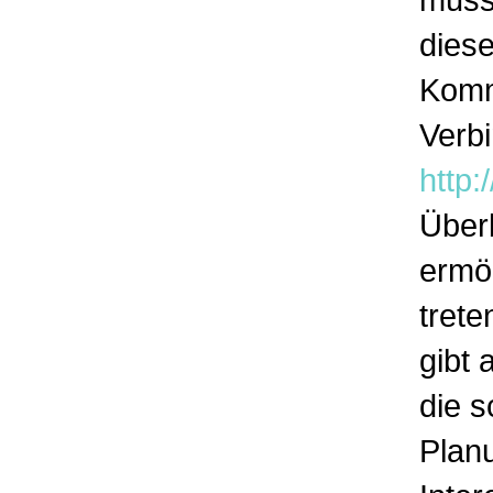
dies
Komm
Verb
http:
Über
ermög
tret
gibt 
die s
Planu