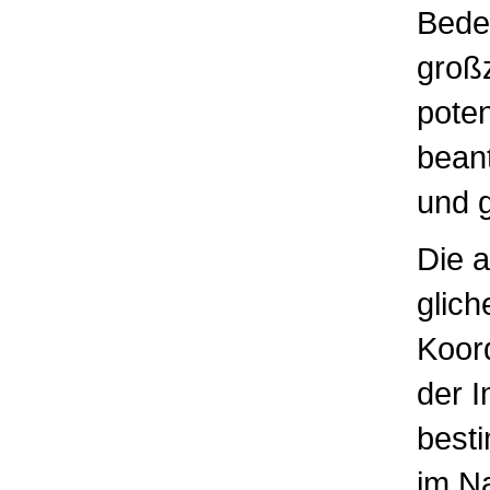
Bede
großz
poten
beant
und g
Die 
glich
Koord
der I
best
im N