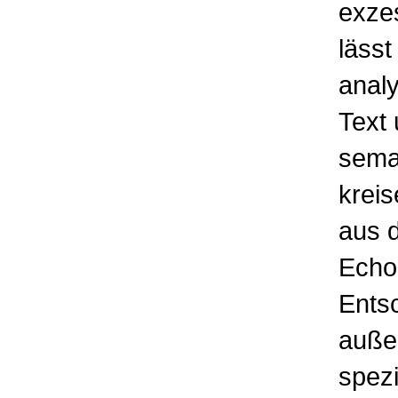
exzes
läss
analy
Text
seman
kreis
aus d
Echo
Ents
außer
spezi