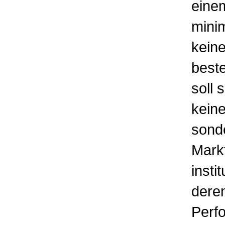
einem
minim
keine
beste
soll 
keine
sond
Mark
inst
deren
Perf