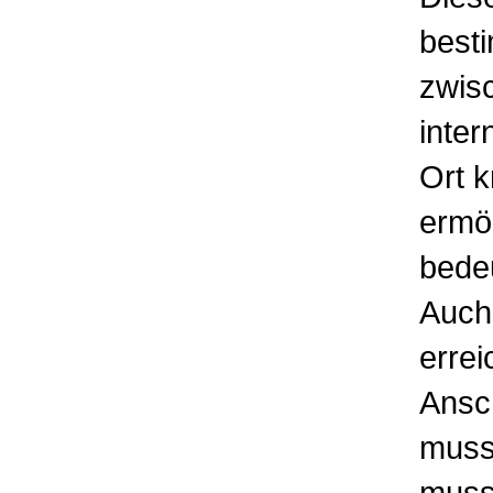
best
zwisc
inter
Ort k
ermö
bedeu
Auch
errei
Ansch
muss
muss 