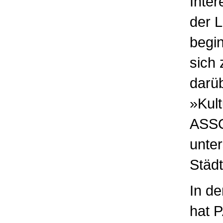
Inter
der L
begin
sich 
darüb
»Kul
ASSO
unter
Städt
In de
hat P