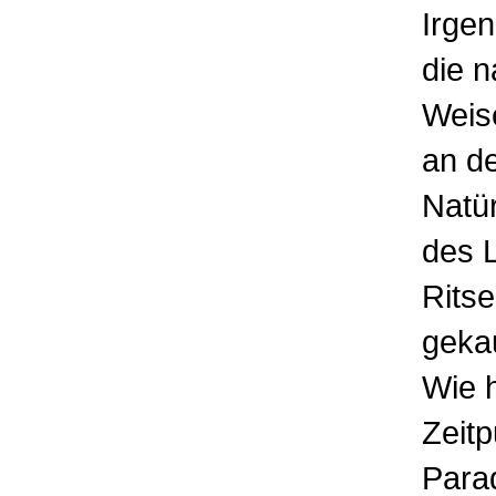
Irge
die 
Weise
an de
Natür
des L
Ritse
gekau
Wie h
Zeitp
Para