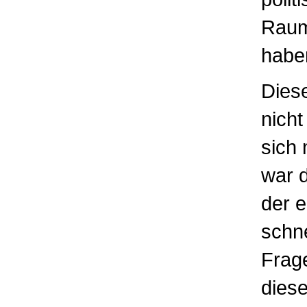
Raum 
habe
Diese
nicht
sich 
war d
der e
schne
Frage
dies