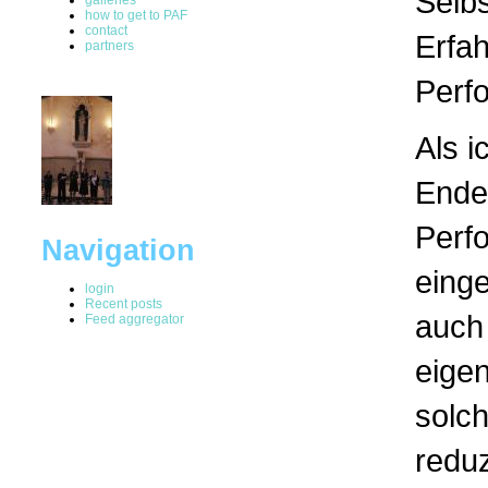
Selb
how to get to PAF
contact
Erfa
partners
Perf
Als i
Ende
Perf
Navigation
einge
login
Recent posts
auch 
Feed aggregator
eigen
solc
redu