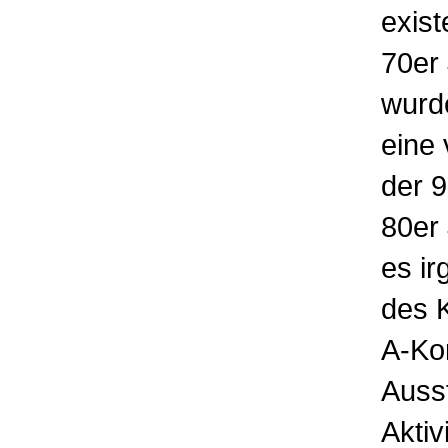
exist
70er 
wurd
eine 
der 9
80er 
es ir
des K
A-Ko
Ausst
Aktiv