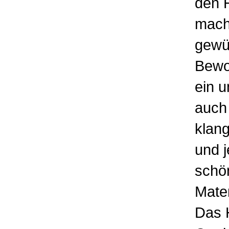
den 
mach
gewü
Bewoh
ein u
auch
klang
und j
schö
Mater
Das 