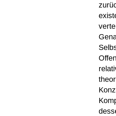
zurüc
exist
verte
Genau
Selbs
Offen
relat
theor
Konz
Kompo
dess