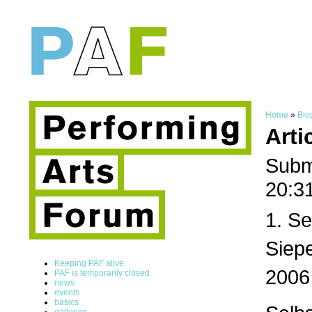
Home
»
Blo
Arti
Subm
20:3
1. Se
Siepe
Keeping PAF alive
2006
PAF is temporarily closed
news
events
basics
galleries