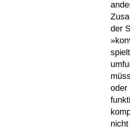
ande
Zusa
der S
»konv
spiel
umfun
müsse
oder 
funkt
kompr
nicht