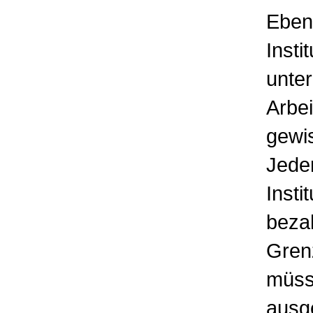
Eben
Insti
unter
Arbei
gewis
Jeder
Insti
bezah
Gren
müss
ausg