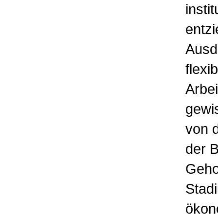
insti
entzi
Ausd
flexi
Arbei
gewi
von d
der B
Geho
Stadi
ökono