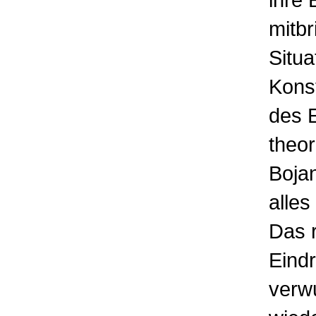
mitbr
Situa
Konst
des E
theo
Bojan
alles
Das 
Eindr
verw