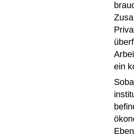
brau
Zusa
Priva
überf
Arbei
ein k
Soba
insti
befin
ökono
Eben