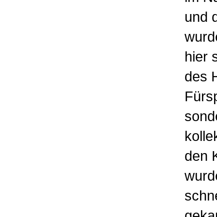
und 
wurde
hier 
des H
Fürs
sond
kolle
den K
wurd
schne
geka