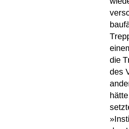
wiede
vers
baufä
Trep
einem
die T
des 
ander
hätte
setzt
»Inst