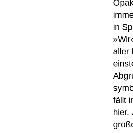
Opak
immer
in S
»Wir«
aller
einst
Abgru
symbo
fällt
hier.
große