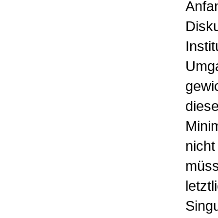
Anfan
Disk
Insti
Umga
gewi
dies
Mini
nicht
müss
letzt
Singu