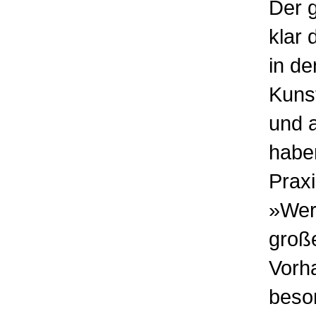
Der 
klar 
in de
Kuns
und 
haben
Praxi
»Wer
groß
Vorha
beso