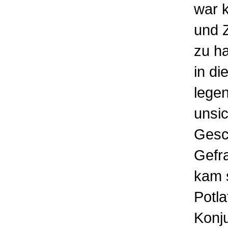
war 
und Z
zu ha
in di
legen
unsic
Gesc
Gefra
kam s
Potla
Konju