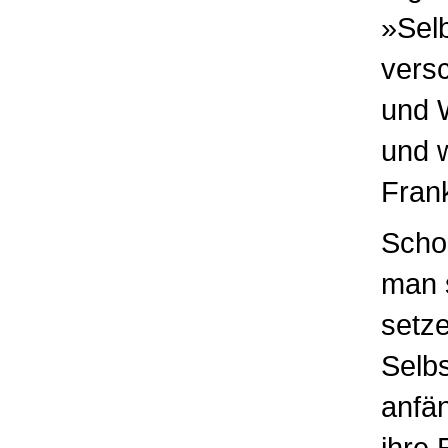
»Selb
versc
und 
und w
Frank
Schon
man s
setze
Selbs
anfä
ihre 