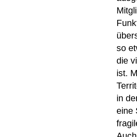
Mitgl
Funkt
über
so et
die v
ist. 
Terri
in de
eine 
fragi
Auch