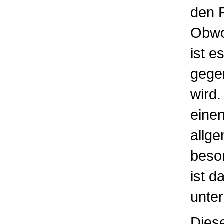
den P
Obwoh
ist e
gege
wird.
eine
allge
beso
ist d
unter
Diese