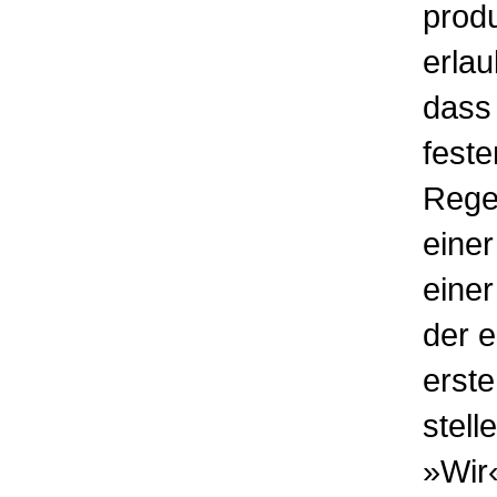
produ
erlau
dass 
feste
Regel
eine
einer
der e
erste
stell
»Wir«