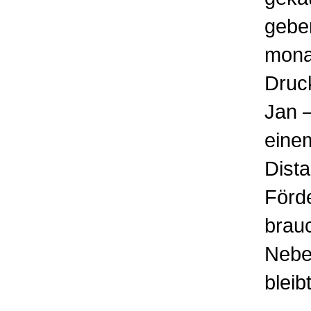
gebe
mona
Druck
Jan 
einem
Dist
Förde
brau
Nebe
bleib