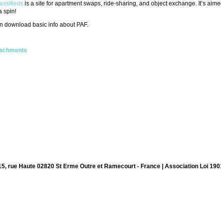
assifieds
is a site for apartment swaps, ride-sharing, and object exchange. It’s aime
a spin!
n download basic info about PAF.
tachments
15, rue Haute 02820 St Erme Outre et Ramecourt - France | Association Loi 190