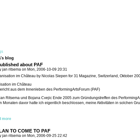
gs
a's blog
published about PAF
y jan ritsema on Mon, 2006-10-09 20:31
ganisation im Château by Nicolas Siepen for 31 Magazine, Switzerland, Oktober 20
isation im Château
ericht aus dem Innenleben des PerformingArtsForum (PAF)
 Jan Ritsema und Bojana Cvejic Ende 2005 zum Gründungstreffen des PerformingAr
n Monaten davor hatte ich eigentlich beschlossen, meine Aktivitäten in solchen G
d more
PLAN TO COME TO PAF
y jan ritsema on Mon, 2006-09-25 22:42