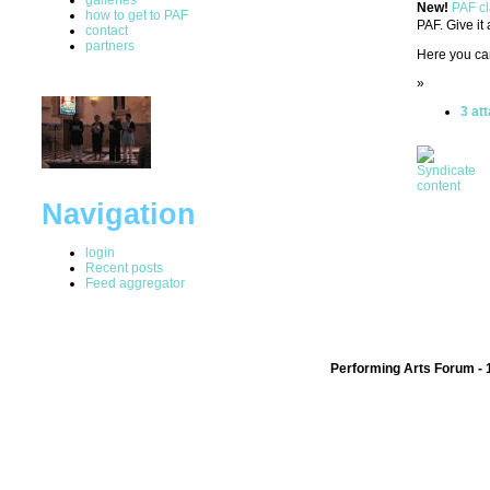
New!
PAF cl
how to get to PAF
PAF. Give it 
contact
partners
Here you ca
»
3 at
Navigation
login
Recent posts
Feed aggregator
Performing Arts Forum - 