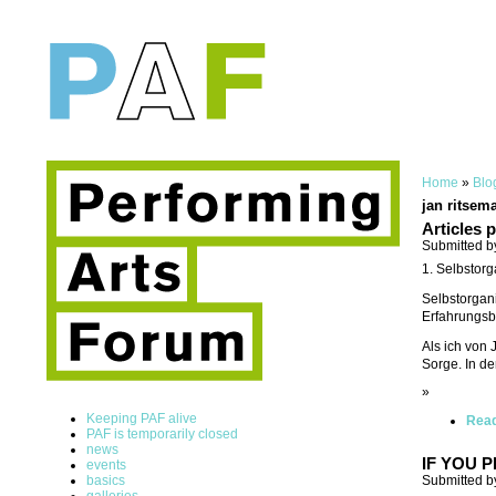
Home
»
Blo
jan ritsem
Articles 
Submitted b
1. Selbstor
Selbstorgan
Erfahrungsb
Als ich von
Sorge. In de
»
Keeping PAF alive
Rea
PAF is temporarily closed
news
IF YOU 
events
basics
Submitted b
galleries